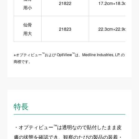
21822
17.2cm×18.3cm
用小
仙骨
21823
22.3cm×22.9cm
用大
™
™
※オプティビュー
および OptiView
は、Medline Industries, LP. の
商標です。
特長
™
・オプティビュー
は透明なので貼付したまま皮
膚の状態を確認でき、観察のたびの製品の装着・