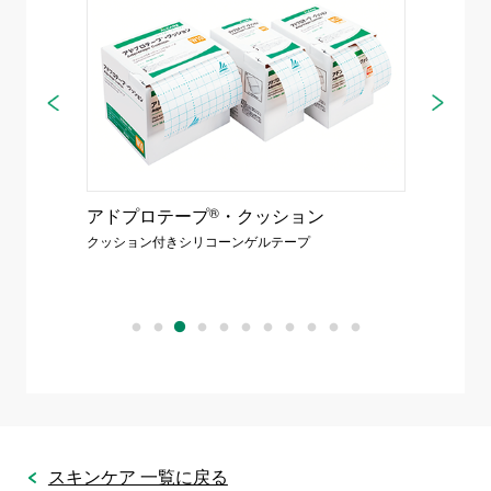
アドプロテープ
®
・クッション
リモイ
クッション付きシリコーンゲルテープ
保湿性ス
スキンケア 一覧に戻る