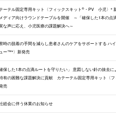
®
※
テーテル固定専用キット〈フィックスキット
・PV 小児〉
メディア向けラウンドテーブルを開催 ～「確保した1本の点
実な声に応え、小児医療の課題解決へ～
察時の脱着の手間を減らし患者さんのケアをサポートする ハ
※
ュー™
〉新発売
確保した1本の点滴ルートを守りたい」 意図しない針の抜去に
特有の困難な課題解決に貢献 カテーテル固定専用キット〈フ
発売
社総会に伴う休業のお知らせ