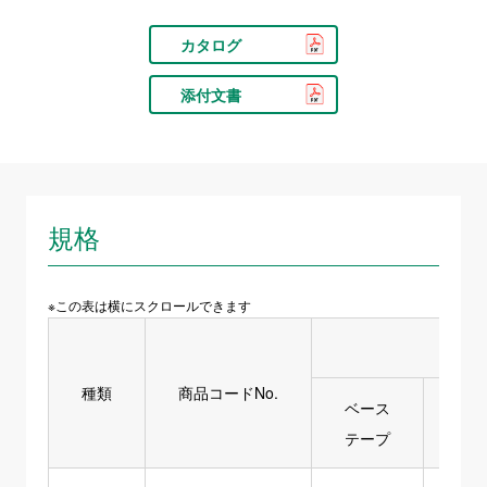
カタログ
添付文書
規格
※この表は横にスクロールできます
種類
商品コードNo.
ベース
フ
テープ
ドレ