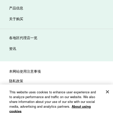
产品信息
关于购买
各地区代理店一览
资讯
本网站使用注意事项
隐私政策
社交媒体政策
This website uses cookies to enhance user experience and
to analyze performance and traffic on our website. We also
网址地图
share information about your use of our site with our social
media, advertising and analytics partners.
About using
cookies