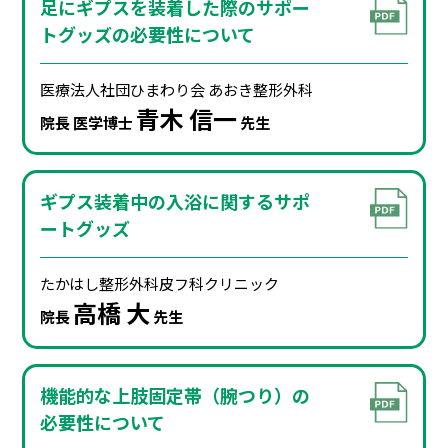
足にギプスを装着した際のサポー
トグッズの必要性について
医療法⼈社団ひまわり会
あおき整形外科
⻘⽊ 信⼀
院⻑ 医学博⼠
先⽣
ギプス装着中の入浴に関するサポ
ートグッズ
たかはし整形外科
⽪フ科クリニック
⾼橋 ⼤
院⻑
先⽣
機能的な上肢固定帯（腕つり）の
必要性について