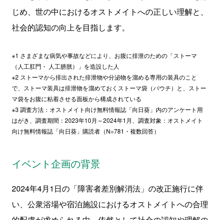
じめ、世の中におけるオストメイトへの正しい理解と、
社会的認知の向上を目指します。
※1 さまざまな病気や事故などにより、お腹に排泄のための「ストーマ
（人工肛門・ 人工膀胱）」を造設した人
※2 ストーマから排出された排泄物や分泌物を溜める専用の装具のこと
で、ストーマ装具は排泄物を溜めておくストーマ袋（パウチ）と、ストー
マ袋をお腹に粘着させる面板から構成されている
※3 調査方法：オストメイト向け無料情報誌「向日葵」内のアンケート用
はがき、調査期間：2023年10月～2024年1月、調査対象：オストメイト
向け無料情報誌「向日葵」購読者（N=781・複数回答）
イベント企画の背景
2024年4月1日の「障害者差別解消法」の改正施行に伴
い、公衆浴場や宿泊施設におけるオストメイトへの合理
的配慮が求められる中、依然として社会の認知や理解の