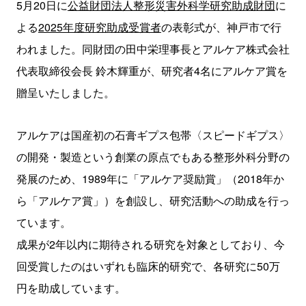
5月20日に
公益財団法人整形災害外科学研究助成財団
に
よる
2025年度研究助成受賞者
の表彰式が、神戸市で行
われました。同財団の田中栄理事長とアルケア株式会社
代表取締役会長 鈴木輝重が、研究者4名にアルケア賞を
贈呈いたしました。
アルケアは国産初の石膏ギプス包帯〈スピードギプス〉
の開発・製造という創業の原点でもある整形外科分野の
発展のため、1989年に「アルケア奨励賞」（2018年か
ら「アルケア賞」）を創設し、研究活動への助成を行っ
ています。
成果が2年以内に期待される研究を対象としており、今
回受賞したのはいずれも臨床的研究で、各研究に50万
円を助成しています。