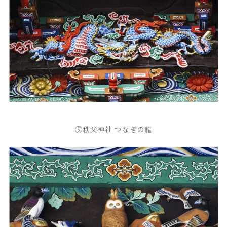
⑥秩父神社 つなぎの龍