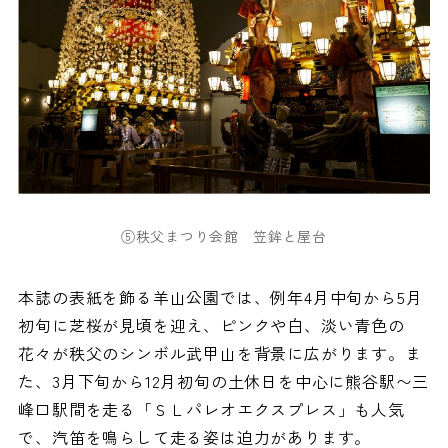
⑤秩父まつり会館 笠鉾と屋台
本誌の表紙を飾る羊山公園では、例年4月中旬から5月
初旬に芝桜が見頃を迎え、ピンクや白、淡い青色の
花々が秩父のシンボル武甲山を背景に広がります。ま
た、3月下旬から12月初旬の土休日を中心に熊谷駅〜三
峰口駅間を走る「ＳＬパレオエクスプレス」も人気
で、汽笛を鳴らして走る姿は迫力があります。