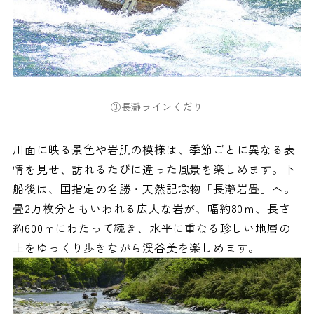
③長瀞ラインくだり
川面に映る景色や岩肌の模様は、季節ごとに異なる表
情を見せ、訪れるたびに違った風景を楽しめます。下
船後は、国指定の名勝・天然記念物「長瀞岩畳」へ。
畳2万枚分ともいわれる広大な岩が、幅約80ｍ、長さ
約600ｍにわたって続き、水平に重なる珍しい地層の
上をゆっくり歩きながら渓谷美を楽しめます。