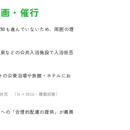
企画・催行
認知も進んでいないため、周囲の理
温泉などの公共入浴施設で入浴拒否
トの公衆浴場や旅館・ホテルにお
況 （Ｎ＝3930・複数回答）
人への「合理的配慮の提供」が義務