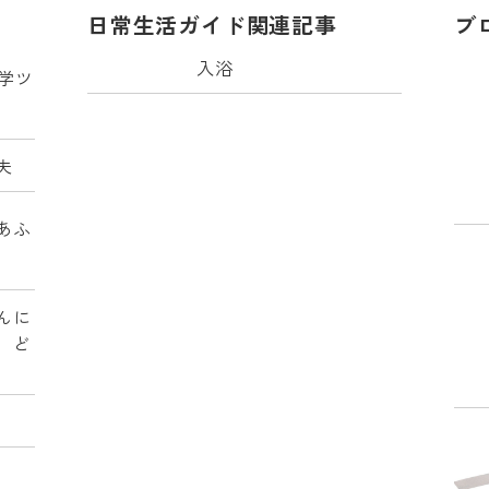
日常生活ガイド関連記事
ブ
入浴
見学ツ
夫
あふ
んに
、ど