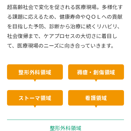
超高齢社会で変化を促される医療現場。多様化す
る課題に応えるため、健康寿命やＱＯＬへの貢献
人事座談会
を目指した予防、診断から治療に続くリハビリ、
社会復帰まで、ケアプロセスの大切さに着目し
カルチャー
て、医療現場のニーズに向き合っていきます。
募集要項
整形外科領域
褥瘡・創傷領域
よくある質問
ストーマ領域
看護領域
整形外科領域